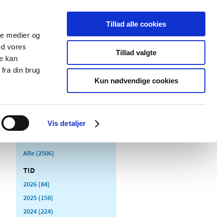
Tillad alle cookies
ale medier og
Udgivelser
Cookies
ed vores
Tillad valgte
re kan
dicinsk
Særlige
fra din brug
styr
produktområder
Kun nødvendige cookies
Vis detaljer
Alle (2506)
TID
2026 (84)
2025 (158)
2024 (224)