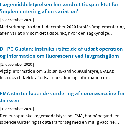
Lægemiddelstyrelsen har ændret tidspunktet for
'implementering af en variation'
|
3. december 2020
|
Med virkning fra den 1. december 2020 forstås ’implementering
af en variation’ som det tidspunkt, hvor den sagkyndige
…
DHPC Gliolan: Instruks i tilfælde af udsat operation
og information om fluorescens ved lavgradsgliom
|
2. december 2020
|
Vigtig information om Gliolan (5-aminolevulinsyre, 5-ALA):
Instruks i tilfælde af udsat operation og information om
…
EMA starter løbende vurdering af coronavaccine fra
Janssen
|
1. december 2020
|
Den europæiske lægemiddelstyrelse, EMA, har påbegyndt en
løbende vurdering af data fra forsøg med en mulig vaccine
…