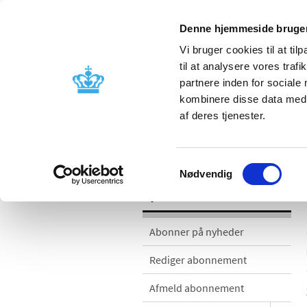
Denne hjemmeside bruger
Vi bruger cookies til at til
til at analysere vores tra
partnere inden for sociale
Godkendelse og
Bivirkninger
kombinere disse data med a
kontrol
produktinfo
af deres tjenester.
Nyheder
Samtykkevalg
Nødvendig
Nyheder
Abonner på nyheder
Rediger abonnement
Afmeld abonnement