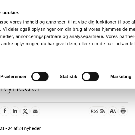
 cookies
passe vores indhold og annoncer, til at vise dig funktioner til soci
Nyheder
Om os
Kontakt
fik. Vi deler også oplysninger om din brug af vores hjemmeside m
 medier, annonceringspartnere og analysepartnere. Vores partne
 og
Tilskud og
Apoteker og salg af
Me
ndre oplysninger, du har givet dem, eller som de har indsamlet 
rmation
priser
medicin
ud
Præferencer
Statistik
Marketing
Nyheder
21 - 24 af 24 nyheder