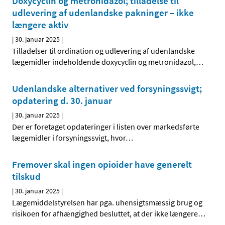
Doxycyclin og metronidazol; tilladelse til
udlevering af udenlandske pakninger – ikke
længere aktiv
|
30. januar 2025
|
Tilladelser til ordination og udlevering af udenlandske
lægemidler indeholdende doxycyclin og metronidazol,
…
Udenlandske alternativer ved forsyningssvigt;
opdatering d. 30. januar
|
30. januar 2025
|
Der er foretaget opdateringer i listen over markedsførte
lægemidler i forsyningssvigt, hvor
…
Fremover skal ingen opioider have generelt
tilskud
|
30. januar 2025
|
Lægemiddelstyrelsen har pga. uhensigtsmæssig brug og
risikoen for afhængighed besluttet, at der ikke længere
…