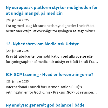
Ny europæisk platform styrker muligheden for
at undgå mangel på medicin
|
29. januar 2025
|
Fra og med i dag får sundhedsmyndigheder i hele EU et
bedre værktøj til at overvåge forsyningen af lægemidler
…
13. Nyhedsbrev om Medicinsk Udstyr
|
29. januar 2025
|
Krav til fabrikanter om notifikation ved afbrydelse eller
forsyningsophør af medicinsk udstyr er trådt i kraft Fra
…
ICH GCP træning - Hvad er forventningerne?
|
23. januar 2025
|
International Council for Harmonisation (ICH)'s
retningslinjer for God Klinisk Praksis (GCP) E6 revision
…
Ny analyse: generelt god balance i både