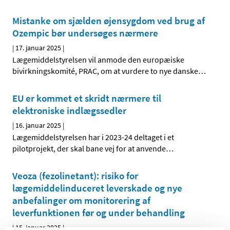
Mistanke om sjælden øjensygdom ved brug af
Ozempic bør undersøges nærmere
|
17. januar 2025
|
Lægemiddelstyrelsen vil anmode den europæiske
bivirkningskomité, PRAC, om at vurdere to nye danske
…
EU er kommet et skridt nærmere til
elektroniske indlægssedler
|
16. januar 2025
|
Lægemiddelstyrelsen har i 2023-24 deltaget i et
pilotprojekt, der skal bane vej for at anvende
…
Veoza (fezolinetant): risiko for
lægemiddelinduceret leverskade og nye
anbefalinger om monitorering af
leverfunktionen før og under behandling
|
15. januar 2025
|