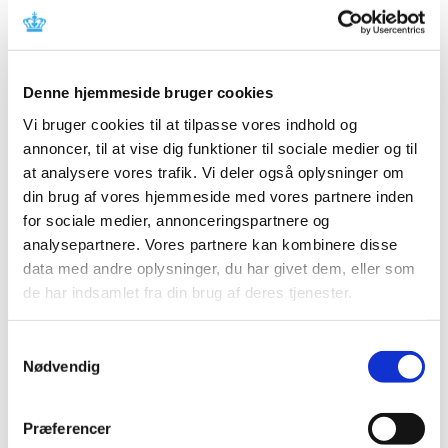
Der er observeret alvorlig leverskade med fezolinetant.
Opfordring til ansøgninger om
markedsføringstilladelse for kritiske
Denne hjemmeside bruger cookies
lægemidler
Vi bruger cookies til at tilpasse vores indhold og
annoncer, til at vise dig funktioner til sociale medier og til
|
13. januar 2025
|
Lægemiddelstyrelsen opfordrer virksomheder til at
at analysere vores trafik. Vi deler også oplysninger om
ansøge om markedsføringstilladelse for udvalgte
…
din brug af vores hjemmeside med vores partnere inden
for sociale medier, annonceringspartnere og
Årets fokus ved inspektioner i 2025
analysepartnere. Vores partnere kan kombinere disse
data med andre oplysninger, du har givet dem, eller som
|
7. januar 2025
|
de har indsamlet fra din brug af deres tjenester.
Fokus på rengøringsvalidering under GMP-inspektioner
Lægemiddelstyrelsen har et øget fokus på
…
Samtykkevalg
Nødvendig
Metoprololsuccinat 25 mg; tilladelse til
udlevering af udenlandske pakninger – ikke
længere aktiv
Præferencer