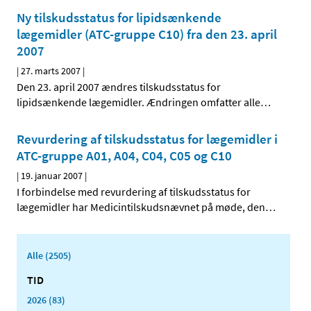
Ny tilskudsstatus for lipidsænkende
lægemidler (ATC-gruppe C10) fra den 23. april
2007
|
27. marts 2007
|
Den 23. april 2007 ændres tilskudsstatus for
lipidsænkende lægemidler. Ændringen omfatter alle
…
Revurdering af tilskudsstatus for lægemidler i
ATC-gruppe A01, A04, C04, C05 og C10
|
19. januar 2007
|
I forbindelse med revurdering af tilskudsstatus for
lægemidler har Medicintilskudsnævnet på møde, den
…
Alle (2505)
TID
2026 (83)