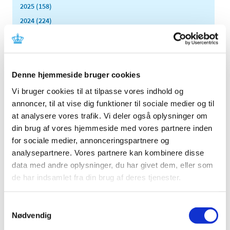
2025 (158)
2024 (224)
2023 (195)
2022 (197)
2021 (516)
Denne hjemmeside bruger cookies
2020 (263)
Vi bruger cookies til at tilpasse vores indhold og
2019 (159)
annoncer, til at vise dig funktioner til sociale medier og til
2018 (150)
at analysere vores trafik. Vi deler også oplysninger om
2017 (167)
din brug af vores hjemmeside med vores partnere inden
2016 (167)
for sociale medier, annonceringspartnere og
2015 (33)
analysepartnere. Vores partnere kan kombinere disse
2014 (44)
data med andre oplysninger, du har givet dem, eller som
de har indsamlet fra din brug af deres tjenester.
2013 (49)
2012 (44)
Samtykkevalg
2011 (13)
Nødvendig
2010 (7)