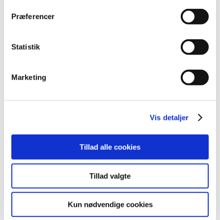
2009 (14)
Præferencer
2008 (8)
2007 (3)
oktober (1)
Statistik
marts (1)
januar (1)
Marketing
2006 (9)
2005 (2)
Vis detaljer
Links
Tillad alle cookies
Meddelelser om forsyning af medicin til mennesker og dyr
(med søgefunktion)
Sikkerhedsmeddelelser om medicinsk udstyr
Tillad valgte
(med søgefunktion)
Kun nødvendige cookies