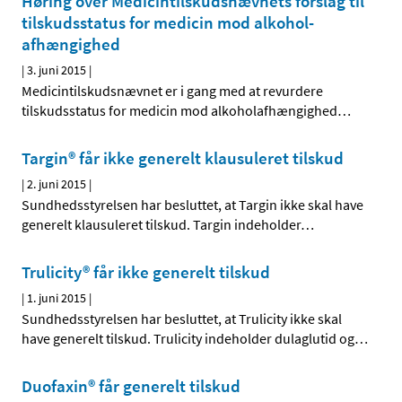
Høring over Medicintilskuds­nævnets forslag til
tilskudsstatus for medicin mod alkohol­
afhængighed
|
3. juni 2015
|
Medicintilskudsnævnet er i gang med at revurdere
tilskudsstatus for medicin mod alkoholafhængighed
…
Targin® får ikke generelt klausuleret tilskud
|
2. juni 2015
|
Sundhedsstyrelsen har besluttet, at Targin ikke skal have
generelt klausuleret tilskud. Targin indeholder
…
Trulicity® får ikke generelt tilskud
|
1. juni 2015
|
Sundhedsstyrelsen har besluttet, at Trulicity ikke skal
have generelt tilskud. Trulicity indeholder dulaglutid og
…
Duofaxin® får generelt tilskud