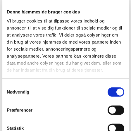
m applikator.
Denne hjemmeside bruger cookies
Endelig indstilling til tilskudsstatus for
Vi bruger cookies til at tilpasse vores indhold og
NSAID’er og medicin mod svage smerter
annoncer, til at vise dig funktioner til sociale medier og til
at analysere vores trafik. Vi deler også oplysninger om
|
27. januar 2015
|
din brug af vores hjemmeside med vores partnere inden
Medicintilskudsnævnet har revurderet tilskudsstatus for
for sociale medier, annonceringspartnere og
NSAID’er og medicin mod svage smerter (ATC-gruppe
…
analysepartnere. Vores partnere kan kombinere disse
data med andre oplysninger, du har givet dem, eller som
Taptiqom® får generelt tilskud
de har indsamlet fra din brug af deres tjenester.
|
26. januar 2015
|
Sundhedsstyrelsen giver generelt tilskud til Taptiqom
Samtykkevalg
(enkeltdosisbeholder).
Nødvendig
Forrige
1
2
Præferencer
Alle (2505)
Statistik