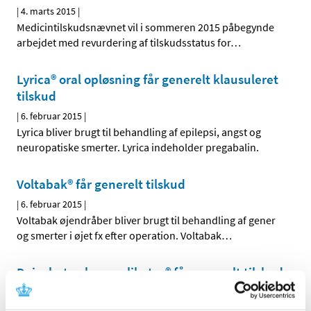
|
4. marts 2015
|
Medicintilskudsnævnet vil i sommeren 2015 påbegynde
arbejdet med revurdering af tilskudsstatus for
…
Lyrica® oral opløsning får generelt klausuleret
tilskud
|
6. februar 2015
|
Lyrica bliver brugt til behandling af epilepsi, angst og
neuropatiske smerter. Lyrica indeholder pregabalin.
Voltabak® får generelt tilskud
|
6. februar 2015
|
Voltabak øjendråber bliver brugt til behandling af gener
og smerter i øjet fx efter operation. Voltabak
…
Daivobet gel m applikator® får generelt tilskud
|
28. januar 2015
|
Sundhedsstyrelsen giver generelt tilskud til Daivobet gel