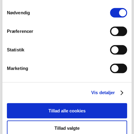
2022 (197)
Samtykkevalg
december (18)
Nødvendig
november (19)
oktober (17)
Præferencer
september (13)
august (8)
juli (5)
Statistik
juni (21)
maj (18)
Marketing
april (11)
marts (13)
februar (29)
Vis detaljer
januar (25)
2021 (516)
Tillad alle cookies
2020 (263)
2019 (159)
2018 (150)
Tillad valgte