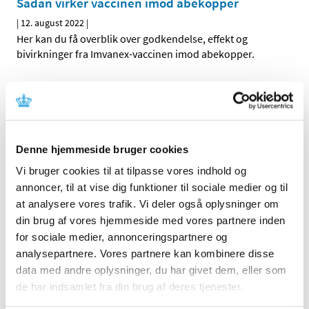
Sådan virker vaccinen imod abekopper
|
12. august 2022
|
Her kan du få overblik over godkendelse, effekt og
bivirkninger fra Imvanex-vaccinen imod abekopper.
Bevilling til at drive Jyderup Apotek
|
12. august 2022
|
Lægemiddelstyrelsen har den 2. august 2022 meddelt, at
Trine Frost Hansen får bevilling til at drive Jyderup
…
Denne hjemmeside bruger cookies
Vi bruger cookies til at tilpasse vores indhold og
annoncer, til at vise dig funktioner til sociale medier og til
Alle (2506)
at analysere vores trafik. Vi deler også oplysninger om
TID
din brug af vores hjemmeside med vores partnere inden
2026 (84)
for sociale medier, annonceringspartnere og
2025 (158)
analysepartnere. Vores partnere kan kombinere disse
data med andre oplysninger, du har givet dem, eller som
2024 (224)
de har indsamlet fra din brug af deres tjenester.
2023 (195)