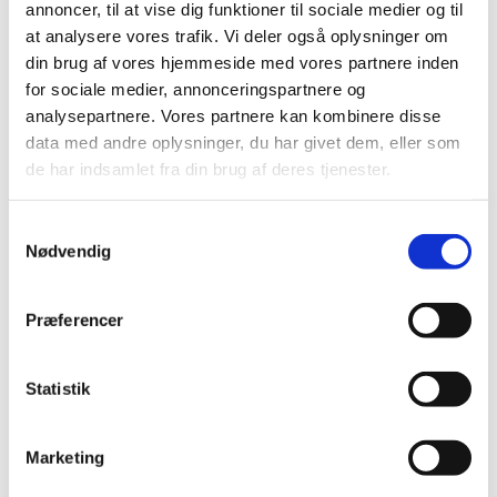
annoncer, til at vise dig funktioner til sociale medier og til
Hvilken virksomhed/organisation, som du
at analysere vores trafik. Vi deler også oplysninger om
repræsenterer
din brug af vores hjemmeside med vores partnere inden
for sociale medier, annonceringspartnere og
Tilmelding sker efter først-til-mølle-princippet, og der er
analysepartnere. Vores partnere kan kombinere disse
plads til max. 120 deltagere. Der er en begrænsning på
data med andre oplysninger, du har givet dem, eller som
max to deltagere per virksomhed/organisation.
de har indsamlet fra din brug af deres tjenester.
Ny Tilmeldingsfrist
er Tirsdag den 23.november. Vi
sender en bekræftelse på tilmelding.
Samtykkevalg
Praktiske informationer
Nødvendig
Informationsmødet afholdes i Lægemiddelstyrelsen, Axel
Heides Gade 1, 2300 København S.
Præferencer
Deltagelsen i mødet er gratis.
Arrangementet bliver livestreamet på Linkedin. Det vil
Statistik
ikke være muligt at stille spørgsmål imens der streames.
Husk derfor at sende dine spørgsmål forinden mødet til
Send en mail
. Vi samler op på alle spørgsmål inden
Marketing
mødet, og giver svar på mødet.