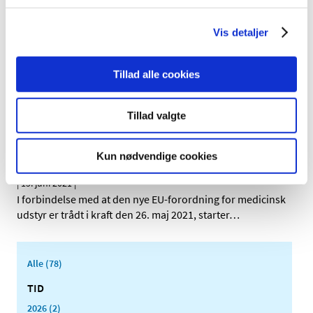
Efter mødet vil en FAQ fra dagen blive udgivet, så du har
mulighed for at se tilbage på indholdet af eftermiddagen
.
Vis detaljer
Du vil også kunne se eller gense mødet på LinkedIn.
Tillad alle cookies
Tillad valgte
Inspektion af virksomheder indenfor
medicinsk udstyr, fabrikanter, autoriserede
Kun nødvendige cookies
repræsentanter, importører og distributører
|
15. juni 2021
|
I forbindelse med at den nye EU-forordning for medicinsk
udstyr er trådt i kraft den 26. maj 2021, starter
…
Alle (78)
TID
2026 (2)