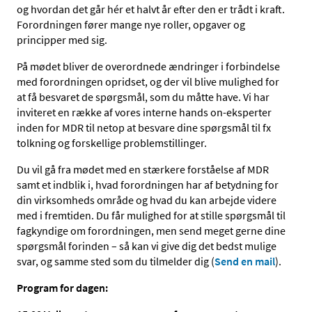
og hvordan det går hér et halvt år efter den er trådt i kraft.
Forordningen fører mange nye roller, opgaver og
principper med sig.
På mødet bliver de overordnede ændringer i forbindelse
med forordningen opridset, og der vil blive mulighed for
at få besvaret de spørgsmål, som du måtte have. Vi har
inviteret en række af vores interne hands on-eksperter
inden for MDR til netop at besvare dine spørgsmål til fx
tolkning og forskellige problemstillinger.
Du vil gå fra mødet med en stærkere forståelse af MDR
samt et indblik i, hvad forordningen har af betydning for
din virksomheds område og hvad du kan arbejde videre
med i fremtiden. Du får mulighed for at stille spørgsmål til
fagkyndige om forordningen, men send meget gerne dine
spørgsmål forinden – så kan vi give dig det bedst mulige
svar, og samme sted som du tilmelder dig (
Send en mail
).
Program for dagen: