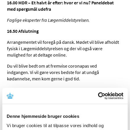
16.00 MDR – Et halvt år efter: hvor er vi nu? Paneldebat
med spørgsmål udefra
Faglige eksperter fra Lægemiddelstyrelsen.
16.50
Afslutning
Arrangementet vil foregå på dansk. Mødet vil blive afholdt
fysisk i Lægemiddelstyrelsen og der vil også være
mulighed for at deltage online.
Du vil blive bedt om at fremvise coronapas ved
indgangen. Vi vil gøre vores bedste for at undgå
kødannelse, men kom gerne i god tid.
Tilmelding
Tilmelding sker ved at sende en mail til
Send en mail
med
angivelse af:
Denne hjemmeside bruger cookies
Teksten ’Deltagelse i MDR-stormøde’ i emnefeltet
Vi bruger cookies til at tilpasse vores indhold og
Navn, titel/stilling, mail og telefonnummer