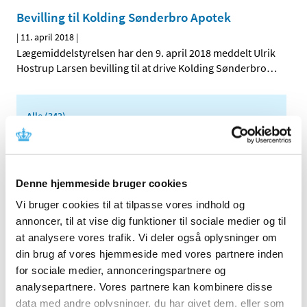
Bevilling til Kolding Sønderbro Apotek
|
11. april 2018
|
Lægemiddelstyrelsen har den 9. april 2018 meddelt Ulrik
Hostrup Larsen bevilling til at drive Kolding Sønderbro
…
Alle (342)
TID
2026 (2)
2025 (13)
Denne hjemmeside bruger cookies
2024 (30)
Vi bruger cookies til at tilpasse vores indhold og
2023 (49)
annoncer, til at vise dig funktioner til sociale medier og til
2022 (35)
at analysere vores trafik. Vi deler også oplysninger om
din brug af vores hjemmeside med vores partnere inden
2021 (23)
for sociale medier, annonceringspartnere og
2020 (49)
analysepartnere. Vores partnere kan kombinere disse
2019 (35)
data med andre oplysninger, du har givet dem, eller som