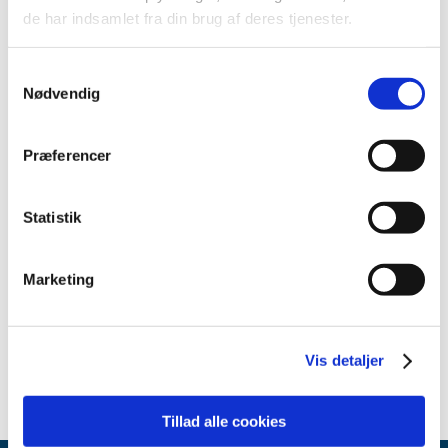
2018 (40)
de har indsamlet fra din brug af deres tjenester.
december (3)
november (5)
Samtykkevalg
oktober (6)
Nødvendig
august (3)
juli (1)
Præferencer
juni (4)
maj (5)
april (2)
Statistik
marts (1)
februar (6)
Marketing
januar (4)
2017 (36)
2016 (30)
Vis detaljer
Tillad alle cookies