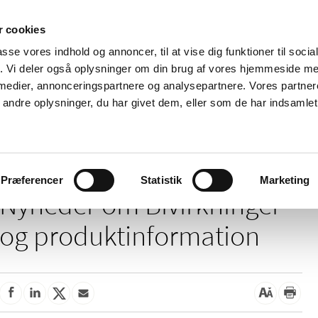
 cookies
passe vores indhold og annoncer, til at vise dig funktioner til soci
Nyheder
Om os
Kontakt
fik. Vi deler også oplysninger om din brug af vores hjemmeside m
 medier, annonceringspartnere og analysepartnere. Vores partne
 og
Tilskud og
Apoteker og salg af
Me
ndre oplysninger, du har givet dem, eller som de har indsamlet 
rmation
priser
medicin
ud
Bivirkninger og produktinformation
Præferencer
Statistik
Marketing
Nyheder om Bivirkninger
og produktinformation