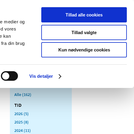
Tillad alle cookies
ale medier og
Udgivelser
Cookies
ed vores
Tillad valgte
re kan
dicinsk
Særlige
fra din brug
styr
produktområder
Kun nødvendige cookies
Vis detaljer
Alle (162)
TID
2026 (5)
2025 (8)
2024 (11)