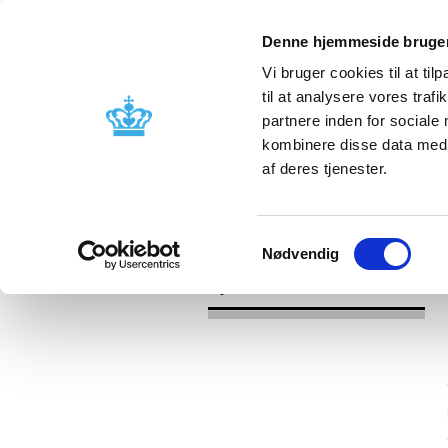
Denne hjemmeside bruger
Vi bruger cookies til at til
til at analysere vores tra
partnere inden for sociale
Godkendelse og
Bivirkninger
kombinere disse data med a
kontrol
produktinfo
af deres tjenester.
/
/
Nyheder
Kategori
Nyheder om 
Samtykkevalg
Nødvendig
Nyheder