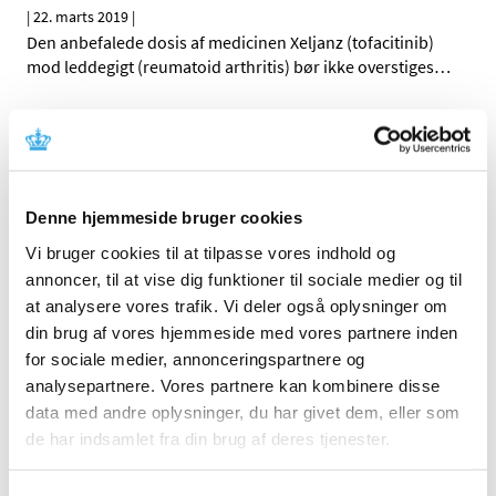
|
22. marts 2019
|
Den anbefalede dosis af medicinen Xeljanz (tofacitinib)
mod leddegigt (reumatoid arthritis) bør ikke overstiges
…
Alle (162)
TID
2026 (5)
Denne hjemmeside bruger cookies
2025 (8)
Vi bruger cookies til at tilpasse vores indhold og
2024 (11)
annoncer, til at vise dig funktioner til sociale medier og til
at analysere vores trafik. Vi deler også oplysninger om
2023 (7)
din brug af vores hjemmeside med vores partnere inden
2022 (2)
for sociale medier, annonceringspartnere og
2021 (15)
analysepartnere. Vores partnere kan kombinere disse
2020 (32)
data med andre oplysninger, du har givet dem, eller som
2019 (12)
de har indsamlet fra din brug af deres tjenester.
december (1)
november (2)