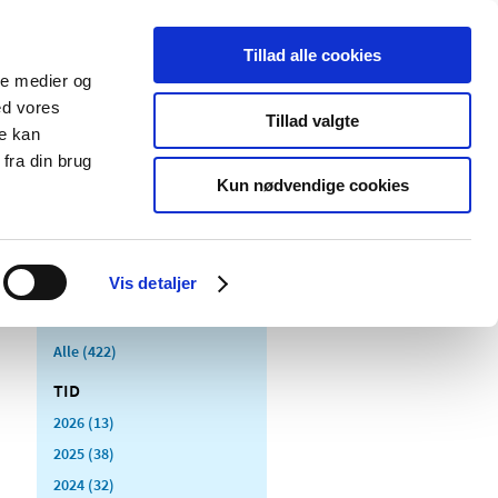
Tillad alle cookies
ale medier og
Udgivelser
Cookies
ed vores
Tillad valgte
re kan
dicinsk
Særlige
fra din brug
styr
produktområder
Kun nødvendige cookies
Vis detaljer
Alle (422)
TID
2026 (13)
2025 (38)
2024 (32)