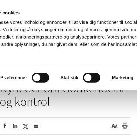
 cookies
passe vores indhold og annoncer, til at vise dig funktioner til soci
Nyheder
Om os
Kontakt
fik. Vi deler også oplysninger om din brug af vores hjemmeside m
 medier, annonceringspartnere og analysepartnere. Vores partne
 og
Tilskud og
Apoteker og salg af
Me
ndre oplysninger, du har givet dem, eller som de har indsamlet 
rmation
priser
medicin
ud
Godkendelse og kontrol
Præferencer
Statistik
Marketing
Nyheder om Godkendelse
og kontrol