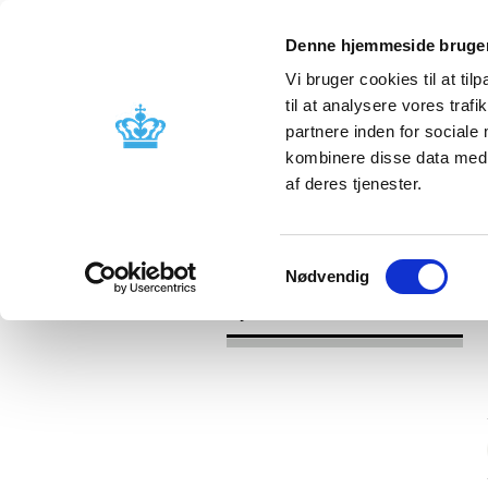
Denne hjemmeside bruger
Vi bruger cookies til at til
til at analysere vores tra
partnere inden for sociale
Godkendelse og
Bivirkninger
kombinere disse data med a
kontrol
produktinfo
af deres tjenester.
/
/
Nyheder
Kategori
Nyheder om 
Samtykkevalg
Nødvendig
Nyheder