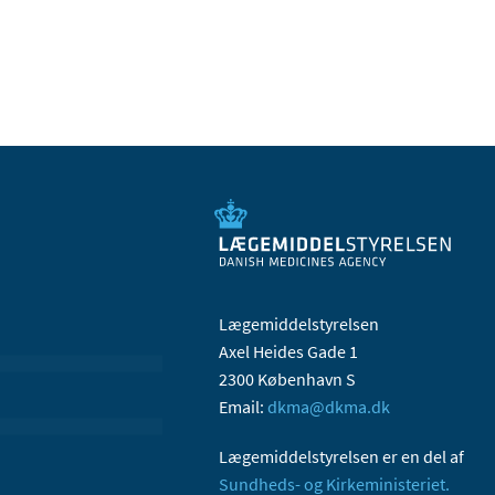
Lægemiddelstyrelsen
Axel Heides Gade 1
2300 København S
Email:
dkma@dkma.dk
Lægemiddelstyrelsen er en del af
Sundheds- og Kirkeministeriet.