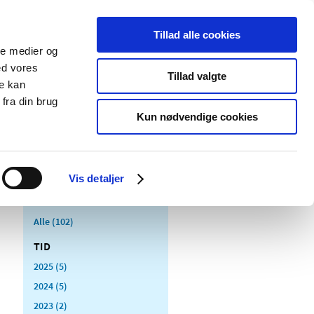
Tillad alle cookies
ale medier og
Udgivelser
Cookies
ed vores
Tillad valgte
re kan
dicinsk
Særlige
fra din brug
styr
produktområder
Kun nødvendige cookies
roducerer medicin
Vis detaljer
Alle (102)
TID
2025 (5)
2024 (5)
2023 (2)