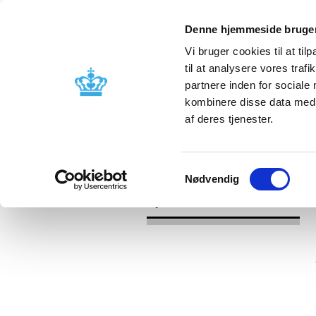
Denne hjemmeside bruger
Vi bruger cookies til at til
til at analysere vores tra
partnere inden for sociale
Godkendelse og
Bivirkninger
kombinere disse data med a
kontrol
produktinfo
af deres tjenester.
/
/
Nyheder
Kategori
Nyheder om 
Samtykkevalg
Nødvendig
Nyheder