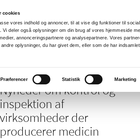
 cookies
passe vores indhold og annoncer, til at vise dig funktioner til soci
Nyheder
Om os
Kontakt
fik. Vi deler også oplysninger om din brug af vores hjemmeside m
 medier, annonceringspartnere og analysepartnere. Vores partne
 og
Tilskud og
Apoteker og salg af
Me
ndre oplysninger, du har givet dem, eller som de har indsamlet 
rmation
priser
medicin
ud
/
Godkendelse og kontrol
Kontrol og inspektion af virksomheder der p
Præferencer
Statistik
Marketing
Nyheder om kontrol og
inspektion af
virksomheder der
producerer medicin