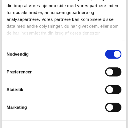
din brug af vores hjemmeside med vores partnere inden
Alle (546)
for sociale medier, annonceringspartnere og
TID
analysepartnere. Vores partnere kan kombinere disse
data med andre oplysninger, du har givet dem, eller som
2026 (25)
de har indsamlet fra din brug af deres tjenester.
2025 (15)
2024 (21)
Samtykkevalg
2023 (21)
Nødvendig
2022 (11)
2021 (38)
Præferencer
2020 (19)
2019 (44)
Statistik
2018 (46)
december (5)
november (1)
Marketing
oktober (5)
september (5)
august (1)