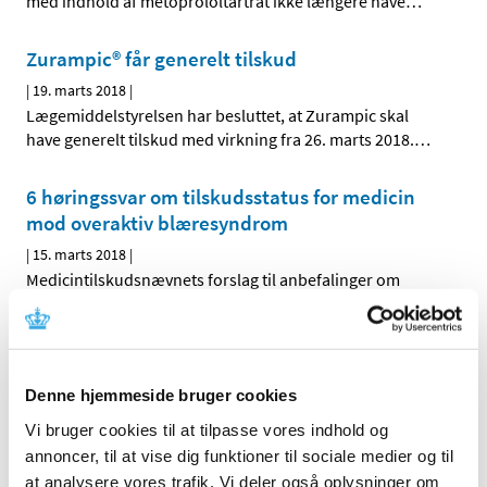
med indhold af metoprololtartrat ikke længere have
…
Zurampic® får generelt tilskud
|
19. marts 2018
|
Lægemiddelstyrelsen har besluttet, at Zurampic skal
have generelt tilskud med virkning fra 26. marts 2018.
…
6 høringssvar om tilskudsstatus for medicin
mod overaktiv blæresyndrom
|
15. marts 2018
|
Medicintilskudsnævnets forslag til anbefalinger om
fremtidig tilskudsstatus for medicin til behandling af
…
Softacort® får generelt tilskud
|
6. marts 2018
|
Denne hjemmeside bruger cookies
Lægemiddelstyrelsen har besluttet, at Softacort skal have
Vi bruger cookies til at tilpasse vores indhold og
generelt tilskud. Softacort indeholder
…
annoncer, til at vise dig funktioner til sociale medier og til
at analysere vores trafik. Vi deler også oplysninger om