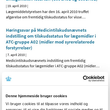
|
19. april 2010
|
Lægemiddelstyrelsen har den 16. april 2010 truffet
afgørelse om fremtidig tilskudsstatus for visse
…
Høringssvar på Medicintilskudsnævnets
indstilling om tilskudsstatus for lægemidler i
ATC-gruppe A02 (midler mod syrerelaterede
forstyrrelser)
|
7. april 2010
|
Medicintilskudsnævnets indstilling om fremtidig
tilskudsstatus for lægemidler i ATC-gruppe A02 (midler
…
Høring over Medicintilskudsnævnets
indstilling til tilskudsstatus for lægemidler i
ATC-gruppe C09C, C09D og C09X (angiotensin-
II antagonister og reninhæmmere)
Denne hjemmeside bruger cookies
Vi bruger cookies til at tilpasse vores indhold og
|
31. marts 2010
|
Medicintilskudsnævnet har på Lægemiddelstyrelsens
annoncer, til at vise dig funktioner til sociale medier og til