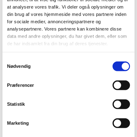
foranledning revurderet tilskudsstatus for lægemidler i
…
at analysere vores trafik. Vi deler også oplysninger om
din brug af vores hjemmeside med vores partnere inden
Lægemiddelstyrelsen indleder ad hoc
for sociale medier, annonceringspartnere og
revurdering af tilskudsstatus i ATC–gruppe
analysepartnere. Vores partnere kan kombinere disse
C09C, C09D og C09X
data med andre oplysninger, du har givet dem, eller som
de har indsamlet fra din brug af deres tjenester.
|
12. marts 2010
|
En lang række lægemiddelvirksomheder har den 8. marts
2010 markedsført generiske kopier af angiotensin
…
Samtykkevalg
Nødvendig
Alle (514)
Præferencer
TID
2026 (22)
Statistik
2025 (13)
2024 (15)
Marketing
2023 (18)
2022 (10)