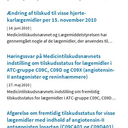
Ændring af tilskud til visse hjerte-
karlægemidler per 15. november 2010
|
14. juni 2010
|
Medicintilskudsnævnet og Lægemiddelstyrelsen har
gennemgået nogle af de lægemidler, der anvendes til
…
Høringssvar på Medicintilskudsnævnets
indstilling om tilskudsstatus for lægemidler i
ATC-gruppe C09C, C09D og C09X (angiotensin-
II antagonister og reninhæmmere)
|
27. maj 2010
|
Medicintilskudsnævnets indstilling om fremtidig
tilskudsstatus for lægemidler i ATC-gruppe C09C, C09D
…
Afgørelse om fremtidig tilskudsstatus for visse
lægemidler med indhold af angiotensin-II
antagonisten losartan (C09CA01 og C09DA01)