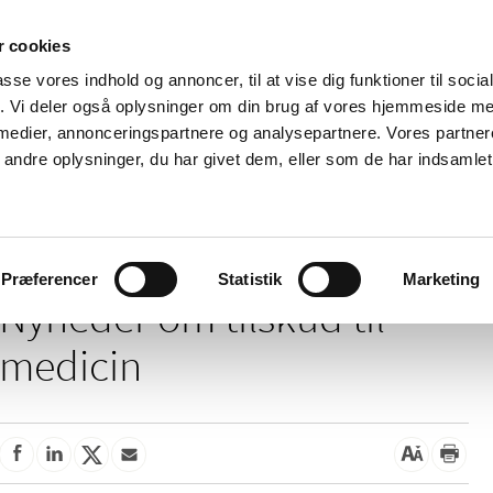
 cookies
passe vores indhold og annoncer, til at vise dig funktioner til soci
Nyheder
Om os
Kontakt
fik. Vi deler også oplysninger om din brug af vores hjemmeside m
 medier, annonceringspartnere og analysepartnere. Vores partne
 og
Tilskud og
Apoteker og salg af
Me
ndre oplysninger, du har givet dem, eller som de har indsamlet 
rmation
priser
medicin
ud
/
Tilskud og priser
Tilskud til medicin
Præferencer
Statistik
Marketing
Nyheder om tilskud til
medicin