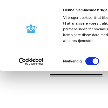
Denne hjemmeside bruger
Vi bruger cookies til at til
til at analysere vores tra
partnere inden for sociale
Godkendelse og
Bivirkninger
kombinere disse data med a
kontrol
produktinfo
af deres tjenester.
/
/
Nyheder
Kategori
Nyheder om 
Samtykkevalg
Nødvendig
Nyheder