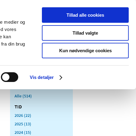
Tillad alle cookies
ale medier og
Udgivelser
Cookies
ed vores
Tillad valgte
re kan
dicinsk
Særlige
fra din brug
styr
produktområder
Kun nødvendige cookies
Vis detaljer
Alle (514)
TID
2026 (22)
2025 (13)
2024 (15)