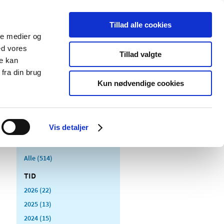
Tillad alle cookies
ale medier og
Udgivelser
Cookies
ed vores
Tillad valgte
re kan
dicinsk
Særlige
fra din brug
styr
produktområder
Kun nødvendige cookies
Vis detaljer
Alle (514)
TID
2026 (22)
2025 (13)
2024 (15)