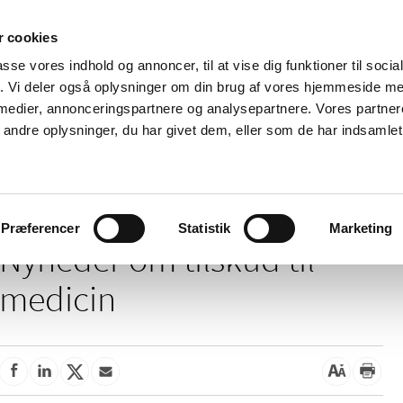
 cookies
passe vores indhold og annoncer, til at vise dig funktioner til soci
Nyheder
Om os
Kontakt
fik. Vi deler også oplysninger om din brug af vores hjemmeside m
 medier, annonceringspartnere og analysepartnere. Vores partne
 og
Tilskud og
Apoteker og salg af
Me
ndre oplysninger, du har givet dem, eller som de har indsamlet 
rmation
priser
medicin
ud
/
Tilskud og priser
Tilskud til medicin
Præferencer
Statistik
Marketing
Nyheder om tilskud til
medicin