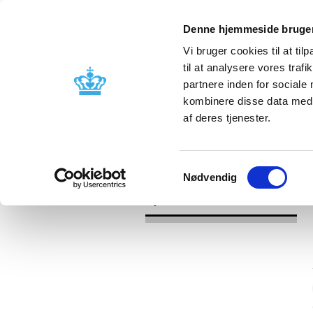
Denne hjemmeside bruger
Vi bruger cookies til at til
til at analysere vores tra
partnere inden for sociale
Godkendelse og
Bivirkninger
kombinere disse data med a
kontrol
produktinfo
af deres tjenester.
/
/
Nyheder
Kategori
Nyheder om 
Samtykkevalg
Nødvendig
Nyheder