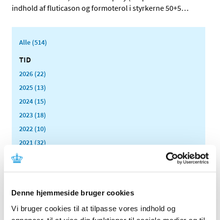
indhold af fluticason og formoterol i styrkerne 50+5
…
Alle (514)
TID
2026 (22)
2025 (13)
2024 (15)
2023 (18)
2022 (10)
2021 (32)
2020 (13)
2019 (41)
december (6)
Denne hjemmeside bruger cookies
november (5)
oktober (7)
Vi bruger cookies til at tilpasse vores indhold og
annoncer, til at vise dig funktioner til sociale medier og til