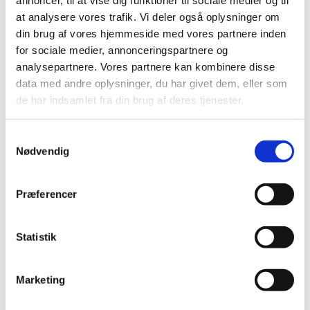
september (2)
at analysere vores trafik. Vi deler også oplysninger om
august (3)
din brug af vores hjemmeside med vores partnere inden
juli (2)
for sociale medier, annonceringspartnere og
juni (1)
analysepartnere. Vores partnere kan kombinere disse
maj (1)
data med andre oplysninger, du har givet dem, eller som
april (2)
de har indsamlet fra din brug af deres tjenester.
marts (3)
februar (7)
Samtykkevalg
januar (2)
Nødvendig
2018 (46)
2017 (36)
Præferencer
2016 (48)
2015 (31)
Statistik
2014 (44)
2013 (45)
Marketing
2012 (44)
2011 (13)