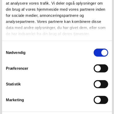
juni (1)
at analysere vores trafik. Vi deler også oplysninger om
maj (7)
din brug af vores hjemmeside med vores partnere inden
april (2)
for sociale medier, annonceringspartnere og
marts (2)
analysepartnere. Vores partnere kan kombinere disse
februar (2)
data med andre oplysninger, du har givet dem, eller som
januar (1)
de har indsamlet fra din brug af deres tjenester.
2020 (13)
2019 (41)
Samtykkevalg
Nødvendig
2018 (46)
2017 (36)
Præferencer
2016 (48)
2015 (31)
2014 (44)
Statistik
2013 (45)
2012 (44)
Marketing
2011 (13)
2010 (7)