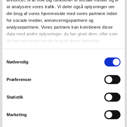
marts (2)
at analysere vores trafik. Vi deler også oplysninger om
februar (2)
din brug af vores hjemmeside med vores partnere inden
januar (2)
for sociale medier, annonceringspartnere og
analysepartnere. Vores partnere kan kombinere disse
2023 (18)
data med andre oplysninger, du har givet dem, eller som
2022 (10)
de har indsamlet fra din brug af deres tjenester.
2021 (32)
2020 (13)
Samtykkevalg
2019 (41)
Nødvendig
2018 (46)
2017 (36)
Præferencer
2016 (48)
2015 (31)
Statistik
2014 (44)
2013 (45)
Marketing
2012 (44)
2011 (13)