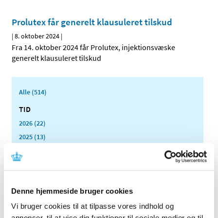
Prolutex får generelt klausuleret tilskud
|
8. oktober 2024
|
Fra 14. oktober 2024 får Prolutex, injektionsvæske
generelt klausuleret tilskud
Alle (514)
TID
2026 (22)
2025 (13)
2024 (15)
december (1)
oktober (2)
august (1)
Denne hjemmeside bruger cookies
juni (2)
Vi bruger cookies til at tilpasse vores indhold og
maj (3)
annoncer, til at vise dig funktioner til sociale medier og til