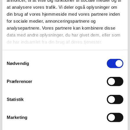
september (2)
at analysere vores trafik. Vi deler også oplysninger om
august (3)
din brug af vores hjemmeside med vores partnere inden
juli (2)
for sociale medier, annonceringspartnere og
juni (1)
analysepartnere. Vores partnere kan kombinere disse
maj (1)
data med andre oplysninger, du har givet dem, eller som
april (2)
de har indsamlet fra din brug af deres tjenester.
marts (3)
februar (7)
Samtykkevalg
januar (2)
Nødvendig
2018 (46)
2017 (36)
Præferencer
2016 (48)
2015 (31)
Statistik
2014 (44)
2013 (45)
Marketing
2012 (44)
2011 (13)