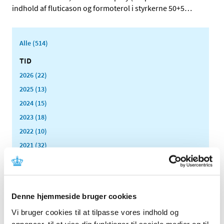
indhold af fluticason og formoterol i styrkerne 50+5
…
Alle (514)
TID
2026 (22)
2025 (13)
2024 (15)
2023 (18)
2022 (10)
2021 (32)
2020 (13)
2019 (41)
december (6)
Denne hjemmeside bruger cookies
november (5)
oktober (7)
Vi bruger cookies til at tilpasse vores indhold og
annoncer, til at vise dig funktioner til sociale medier og til