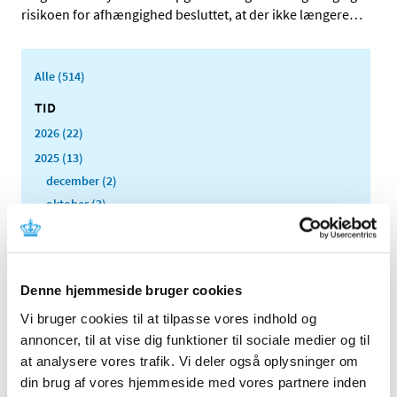
risikoen for afhængighed besluttet, at der ikke længere
…
Alle (514)
TID
2026 (22)
2025 (13)
december (2)
oktober (3)
september (2)
august (1)
april (3)
Denne hjemmeside bruger cookies
februar (1)
Vi bruger cookies til at tilpasse vores indhold og
januar (1)
annoncer, til at vise dig funktioner til sociale medier og til
2024 (15)
at analysere vores trafik. Vi deler også oplysninger om
2023 (18)
din brug af vores hjemmeside med vores partnere inden
2022 (10)