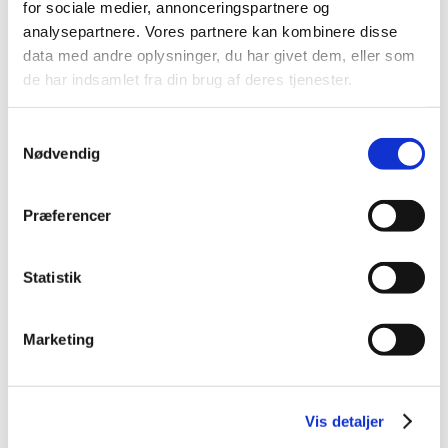
for sociale medier, annonceringspartnere og
2021 (32)
analysepartnere. Vores partnere kan kombinere disse
2020 (13)
data med andre oplysninger, du har givet dem, eller som
de har indsamlet fra din brug af deres tjenester.
2019 (41)
2018 (46)
Samtykkevalg
2017 (36)
Nødvendig
2016 (48)
2015 (31)
Præferencer
2014 (44)
2013 (45)
2012 (44)
Statistik
2011 (13)
2010 (7)
Marketing
2009 (14)
2008 (8)
2007 (3)
Vis detaljer
2006 (9)