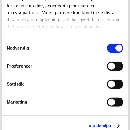
2016 (48)
for sociale medier, annonceringspartnere og
2015 (31)
analysepartnere. Vores partnere kan kombinere disse
2014 (44)
data med andre oplysninger, du har givet dem, eller som
2013 (45)
de har indsamlet fra din brug af deres tjenester.
2012 (44)
Samtykkevalg
2011 (13)
Nødvendig
2010 (7)
2009 (14)
Præferencer
december (2)
november (1)
oktober (1)
Statistik
september (2)
juli (1)
Marketing
juni (5)
april (2)
2008 (8)
Vis detaljer
2007 (3)