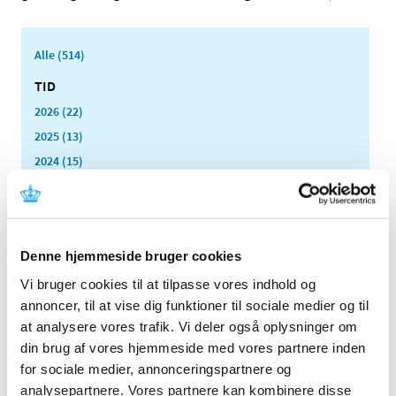
Alle (514)
TID
2026 (22)
2025 (13)
2024 (15)
2023 (18)
2022 (10)
2021 (32)
Denne hjemmeside bruger cookies
2020 (13)
Vi bruger cookies til at tilpasse vores indhold og
2019 (41)
annoncer, til at vise dig funktioner til sociale medier og til
2018 (46)
at analysere vores trafik. Vi deler også oplysninger om
2017 (36)
din brug af vores hjemmeside med vores partnere inden
2016 (48)
for sociale medier, annonceringspartnere og
2015 (31)
analysepartnere. Vores partnere kan kombinere disse