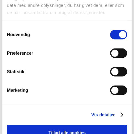
2014 (44)
data med andre oplysninger, du har givet dem, eller som
de har indsamlet fra din brug af deres tjenester.
2013 (45)
2012 (44)
Samtykkevalg
2011 (13)
Nødvendig
2010 (7)
november (1)
Præferencer
juni (1)
maj (1)
april (2)
Statistik
marts (2)
2009 (14)
Marketing
2008 (8)
2007 (3)
2006 (9)
Vis detaljer
2005 (2)
Tillad alle cookies