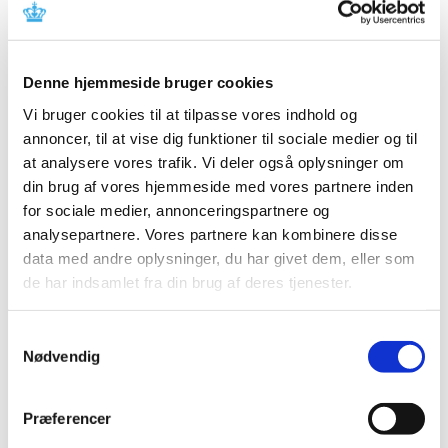
2026 (22)
2025 (13)
2024 (15)
Denne hjemmeside bruger cookies
2023 (18)
Vi bruger cookies til at tilpasse vores indhold og
2022 (10)
annoncer, til at vise dig funktioner til sociale medier og til
2021 (32)
at analysere vores trafik. Vi deler også oplysninger om
2020 (13)
din brug af vores hjemmeside med vores partnere inden
2019 (41)
for sociale medier, annonceringspartnere og
2018 (46)
analysepartnere. Vores partnere kan kombinere disse
2017 (36)
data med andre oplysninger, du har givet dem, eller som
december (3)
de har indsamlet fra din brug af deres tjenester.
november (6)
oktober (3)
Samtykkevalg
Nødvendig
september (1)
august (2)
juli (2)
Præferencer
juni (3)