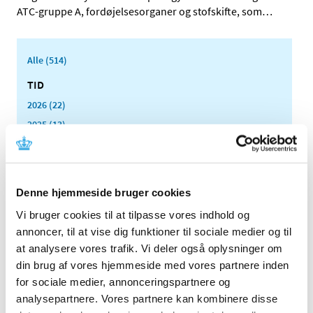
ATC-gruppe A, fordøjelsesorganer og stofskifte, som
…
Alle (514)
TID
2026 (22)
2025 (13)
2024 (15)
2023 (18)
2022 (10)
Denne hjemmeside bruger cookies
2021 (32)
Vi bruger cookies til at tilpasse vores indhold og
2020 (13)
annoncer, til at vise dig funktioner til sociale medier og til
2019 (41)
at analysere vores trafik. Vi deler også oplysninger om
2018 (46)
din brug af vores hjemmeside med vores partnere inden
2017 (36)
for sociale medier, annonceringspartnere og
analysepartnere. Vores partnere kan kombinere disse
2016 (48)