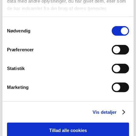
data med andre oplysninger, du har givet dem, eller som
2015 (31)
de har indsamlet fra din brug af deres tjenester.
2014 (44)
2013 (45)
Samtykkevalg
2012 (44)
Nødvendig
2011 (13)
2010 (7)
Præferencer
2009 (14)
2008 (8)
Statistik
2007 (3)
oktober (1)
marts (1)
Marketing
januar (1)
2006 (9)
2005 (2)
Vis detaljer
Tillad alle cookies