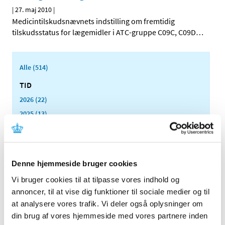
|
27. maj 2010
|
Medicintilskudsnævnets indstilling om fremtidig
tilskudsstatus for lægemidler i ATC-gruppe C09C, C09D
…
Alle (514)
TID
2026 (22)
2025 (13)
2024 (15)
2023 (18)
2022 (10)
Denne hjemmeside bruger cookies
2021 (32)
Vi bruger cookies til at tilpasse vores indhold og
2020 (13)
annoncer, til at vise dig funktioner til sociale medier og til
2019 (41)
at analysere vores trafik. Vi deler også oplysninger om
2018 (46)
din brug af vores hjemmeside med vores partnere inden