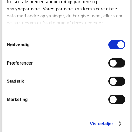
2017 (36)
for sociale medier, annonceringspartnere og
analysepartnere. Vores partnere kan kombinere disse
2016 (48)
data med andre oplysninger, du har givet dem, eller som
2015 (31)
de har indsamlet fra din brug af deres tjenester.
2014 (44)
2013 (45)
Samtykkevalg
2012 (44)
Nødvendig
2011 (13)
2010 (7)
Præferencer
november (1)
juni (1)
Statistik
maj (1)
april (2)
marts (2)
Marketing
2009 (14)
2008 (8)
2007 (3)
Vis detaljer
2006 (9)