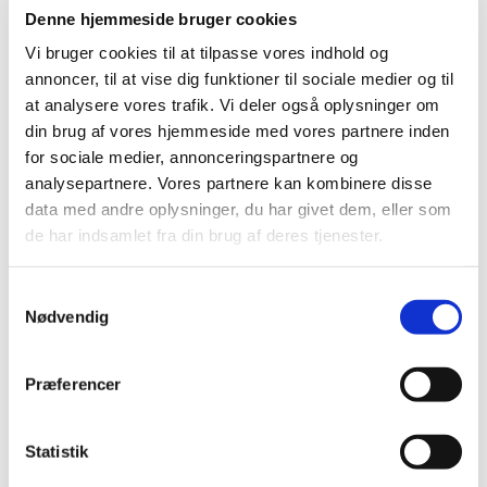
2023 (18)
Denne hjemmeside bruger cookies
2022 (10)
Vi bruger cookies til at tilpasse vores indhold og
2021 (32)
annoncer, til at vise dig funktioner til sociale medier og til
2020 (13)
at analysere vores trafik. Vi deler også oplysninger om
din brug af vores hjemmeside med vores partnere inden
2019 (41)
for sociale medier, annonceringspartnere og
2018 (46)
analysepartnere. Vores partnere kan kombinere disse
2017 (36)
data med andre oplysninger, du har givet dem, eller som
2016 (48)
de har indsamlet fra din brug af deres tjenester.
2015 (31)
2014 (44)
Samtykkevalg
2013 (45)
Nødvendig
2012 (44)
2011 (13)
Præferencer
november (1)
oktober (2)
Statistik
september (2)