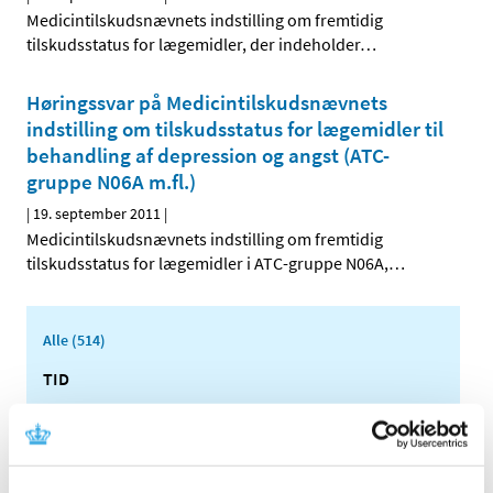
Medicintilskudsnævnets indstilling om fremtidig
tilskudsstatus for lægemidler, der indeholder
…
Høringssvar på Medicintilskudsnævnets
indstilling om tilskudsstatus for lægemidler til
behandling af depression og angst (ATC-
gruppe N06A m.fl.)
|
19. september 2011
|
Medicintilskudsnævnets indstilling om fremtidig
tilskudsstatus for lægemidler i ATC-gruppe N06A,
…
Alle (514)
TID
2026 (22)
2025 (13)
2024 (15)