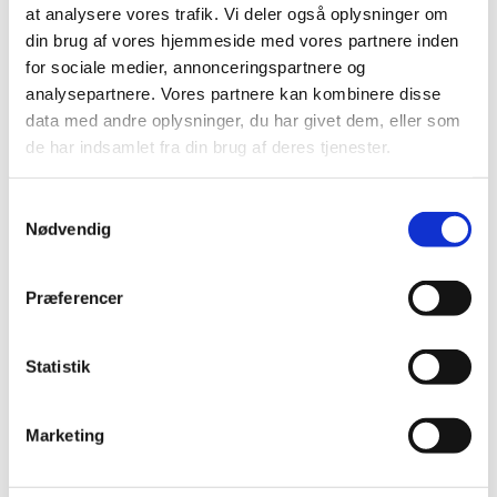
november (2)
at analysere vores trafik. Vi deler også oplysninger om
oktober (7)
din brug af vores hjemmeside med vores partnere inden
for sociale medier, annonceringspartnere og
september (3)
analysepartnere. Vores partnere kan kombinere disse
august (4)
data med andre oplysninger, du har givet dem, eller som
juli (2)
de har indsamlet fra din brug af deres tjenester.
juni (8)
maj (3)
Samtykkevalg
april (7)
Nødvendig
marts (1)
februar (3)
Præferencer
januar (3)
2015 (31)
2014 (44)
Statistik
2013 (45)
2012 (44)
Marketing
2011 (13)
2010 (7)