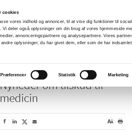
 cookies
passe vores indhold og annoncer, til at vise dig funktioner til soci
Nyheder
Om os
Kontakt
fik. Vi deler også oplysninger om din brug af vores hjemmeside m
 medier, annonceringspartnere og analysepartnere. Vores partne
 og
Tilskud og
Apoteker og salg af
Me
ndre oplysninger, du har givet dem, eller som de har indsamlet 
rmation
priser
medicin
ud
/
Tilskud og priser
Tilskud til medicin
Præferencer
Statistik
Marketing
Nyheder om tilskud til
medicin