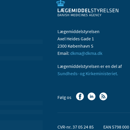
Lægemiddelstyrelsen
Axel Heides Gade 1
2300 København S
Email:
dkma@dkma.dk
Lægemiddelstyrelsen er en del af
Sundheds- og Kirkeministeriet.
Følg os
CVR-nr. 37 05 24 85
EAN 5798 000 