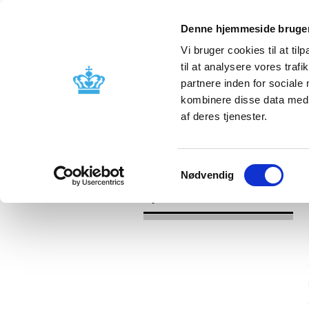
Denne hjemmeside bruger
Vi bruger cookies til at til
til at analysere vores tra
partnere inden for sociale
Godkendelse og
Bivirkninger
kombinere disse data med a
kontrol
produktinfo
af deres tjenester.
/
/
Nyheder
Kategori
Nyheder om 
Samtykkevalg
Nødvendig
Nyheder