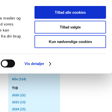
Tillad alle cookies
ale medier og
Udgivelser
Cookies
ed vores
Tillad valgte
re kan
dicinsk
Særlige
fra din brug
styr
produktområder
Kun nødvendige cookies
Vis detaljer
Alle (514)
TID
2026 (22)
2025 (13)
2024 (15)