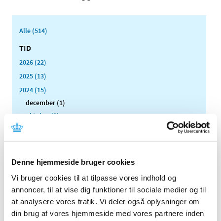
Alle (514)
TID
2026 (22)
2025 (13)
2024 (15)
december (1)
oktober (2)
august (1)
juni (2)
maj (3)
Denne hjemmeside bruger cookies
marts (2)
Vi bruger cookies til at tilpasse vores indhold og
februar (2)
annoncer, til at vise dig funktioner til sociale medier og til
januar (2)
at analysere vores trafik. Vi deler også oplysninger om
2023 (18)
din brug af vores hjemmeside med vores partnere inden
2022 (10)