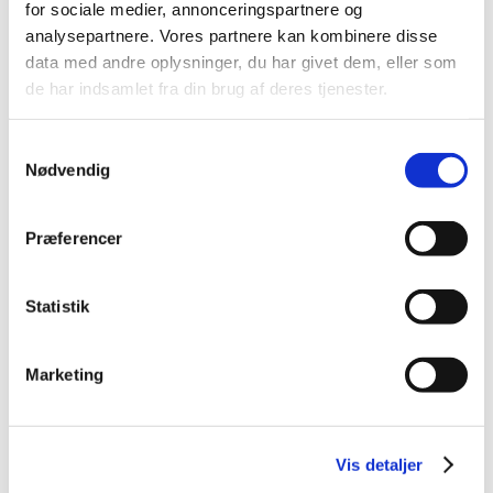
for sociale medier, annonceringspartnere og
2021 (32)
analysepartnere. Vores partnere kan kombinere disse
2020 (13)
data med andre oplysninger, du har givet dem, eller som
de har indsamlet fra din brug af deres tjenester.
2019 (41)
2018 (46)
Samtykkevalg
2017 (36)
Nødvendig
2016 (48)
2015 (31)
Præferencer
2014 (44)
2013 (45)
2012 (44)
Statistik
2011 (13)
2010 (7)
Marketing
2009 (14)
2008 (8)
2007 (3)
Vis detaljer
2006 (9)