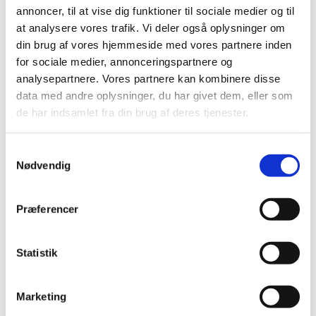
2016 (42)
annoncer, til at vise dig funktioner til sociale medier og til
2015 (30)
at analysere vores trafik. Vi deler også oplysninger om
2014 (44)
din brug af vores hjemmeside med vores partnere inden
for sociale medier, annonceringspartnere og
2013 (44)
analysepartnere. Vores partnere kan kombinere disse
2012 (41)
data med andre oplysninger, du har givet dem, eller som
2011 (13)
de har indsamlet fra din brug af deres tjenester.
2010 (7)
2009 (13)
Samtykkevalg
december (2)
Nødvendig
november (1)
oktober (1)
Præferencer
september (2)
juli (1)
juni (4)
Statistik
april (2)
2008 (8)
Marketing
2007 (3)