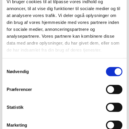
Vi bruger cookies til at tilpasse vores indhold og
2015 (30)
annoncer, til at vise dig funktioner til sociale medier og til
2014 (44)
at analysere vores trafik. Vi deler også oplysninger om
2013 (44)
din brug af vores hjemmeside med vores partnere inden
2012 (41)
for sociale medier, annonceringspartnere og
2011 (13)
analysepartnere. Vores partnere kan kombinere disse
november (1)
data med andre oplysninger, du har givet dem, eller som
de har indsamlet fra din brug af deres tjenester.
oktober (2)
september (2)
august (2)
Samtykkevalg
Nødvendig
juli (1)
juni (1)
maj (2)
Præferencer
marts (1)
januar (1)
Statistik
2010 (7)
2009 (13)
Marketing
2008 (8)