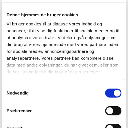
2019 (39)
2018 (40)
Denne hjemmeside bruger cookies
2017 (31)
december (1)
Vi bruger cookies til at tilpasse vores indhold og
annoncer, til at vise dig funktioner til sociale medier og til
november (6)
at analysere vores trafik. Vi deler også oplysninger om
oktober (3)
din brug af vores hjemmeside med vores partnere inden
september (1)
for sociale medier, annonceringspartnere og
august (2)
analysepartnere. Vores partnere kan kombinere disse
juli (1)
data med andre oplysninger, du har givet dem, eller som
juni (2)
de har indsamlet fra din brug af deres tjenester.
maj (3)
marts (1)
Samtykkevalg
februar (3)
Nødvendig
januar (8)
2016 (42)
Præferencer
2015 (30)
2014 (44)