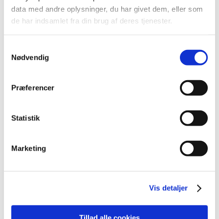
2019 (39)
data med andre oplysninger, du har givet dem, eller som
2018 (40)
de har indsamlet fra din brug af deres tjenester.
december (4)
november (1)
Samtykkevalg
oktober (4)
Nødvendig
september (5)
august (1)
Præferencer
juli (4)
juni (4)
Statistik
maj (4)
april (5)
marts (5)
Marketing
februar (1)
januar (2)
2017 (31)
Vis detaljer
2016 (42)
2015 (30)
Tillad alle cookies