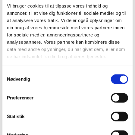
juni (1)
Vi bruger cookies til at tilpasse vores indhold og
maj (6)
annoncer, til at vise dig funktioner til sociale medier og til
april (2)
at analysere vores trafik. Vi deler også oplysninger om
marts (1)
din brug af vores hjemmeside med vores partnere inden
februar (1)
for sociale medier, annonceringspartnere og
2020 (7)
analysepartnere. Vores partnere kan kombinere disse
2019 (39)
data med andre oplysninger, du har givet dem, eller som
de har indsamlet fra din brug af deres tjenester.
2018 (40)
2017 (31)
Samtykkevalg
2016 (42)
Nødvendig
2015 (30)
2014 (44)
Præferencer
2013 (44)
2012 (41)
2011 (13)
Statistik
2010 (7)
2009 (13)
Marketing