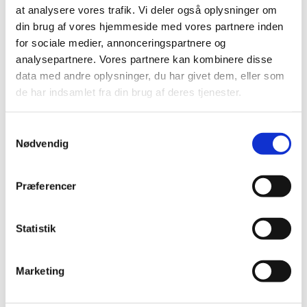
at analysere vores trafik. Vi deler også oplysninger om
2020 (7)
din brug af vores hjemmeside med vores partnere inden
2019 (39)
for sociale medier, annonceringspartnere og
2018 (40)
analysepartnere. Vores partnere kan kombinere disse
2017 (31)
data med andre oplysninger, du har givet dem, eller som
de har indsamlet fra din brug af deres tjenester.
2016 (42)
2015 (30)
Samtykkevalg
2014 (44)
Nødvendig
2013 (44)
2012 (41)
Præferencer
2011 (13)
2010 (7)
Statistik
2009 (13)
2008 (8)
2007 (3)
Marketing
2006 (9)
2005 (2)