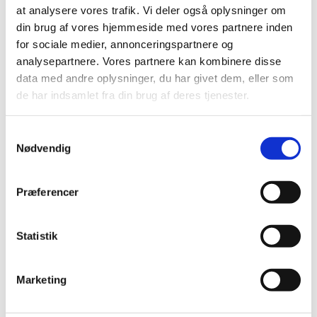
at analysere vores trafik. Vi deler også oplysninger om
2020 (7)
din brug af vores hjemmeside med vores partnere inden
2019 (39)
for sociale medier, annonceringspartnere og
2018 (40)
analysepartnere. Vores partnere kan kombinere disse
2017 (31)
data med andre oplysninger, du har givet dem, eller som
de har indsamlet fra din brug af deres tjenester.
2016 (42)
2015 (30)
Samtykkevalg
2014 (44)
Nødvendig
2013 (44)
2012 (41)
Præferencer
2011 (13)
2010 (7)
Statistik
2009 (13)
2008 (8)
2007 (3)
Marketing
2006 (9)
2005 (2)