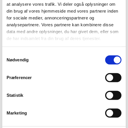
at analysere vores trafik. Vi deler også oplysninger om
2020 (7)
din brug af vores hjemmeside med vores partnere inden
2019 (39)
for sociale medier, annonceringspartnere og
2018 (40)
analysepartnere. Vores partnere kan kombinere disse
2017 (31)
data med andre oplysninger, du har givet dem, eller som
de har indsamlet fra din brug af deres tjenester.
2016 (42)
2015 (30)
Samtykkevalg
2014 (44)
Nødvendig
2013 (44)
2012 (41)
Præferencer
2011 (13)
2010 (7)
Statistik
2009 (13)
2008 (8)
2007 (3)
Marketing
2006 (9)
2005 (2)