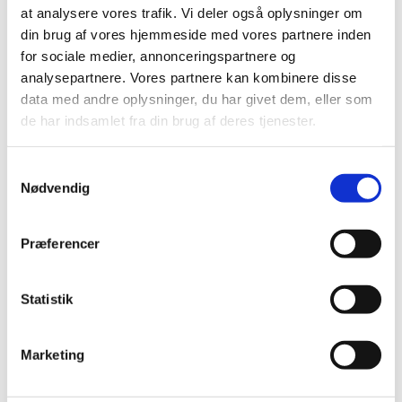
at analysere vores trafik. Vi deler også oplysninger om
2020 (7)
din brug af vores hjemmeside med vores partnere inden
2019 (39)
for sociale medier, annonceringspartnere og
2018 (40)
analysepartnere. Vores partnere kan kombinere disse
2017 (31)
data med andre oplysninger, du har givet dem, eller som
de har indsamlet fra din brug af deres tjenester.
2016 (42)
2015 (30)
Samtykkevalg
2014 (44)
Nødvendig
2013 (44)
2012 (41)
Præferencer
2011 (13)
2010 (7)
Statistik
2009 (13)
2008 (8)
2007 (3)
Marketing
2006 (9)
2005 (2)