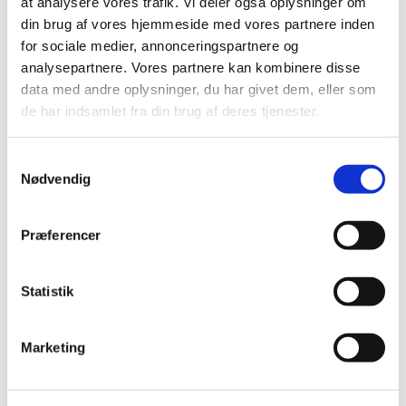
2020 (7)
at analysere vores trafik. Vi deler også oplysninger om
din brug af vores hjemmeside med vores partnere inden
2019 (39)
for sociale medier, annonceringspartnere og
2018 (40)
analysepartnere. Vores partnere kan kombinere disse
2017 (31)
data med andre oplysninger, du har givet dem, eller som
2016 (42)
de har indsamlet fra din brug af deres tjenester.
2015 (30)
2014 (44)
Samtykkevalg
Nødvendig
2013 (44)
2012 (41)
2011 (13)
Præferencer
2010 (7)
2009 (13)
Statistik
2008 (8)
2007 (3)
Marketing
2006 (9)
2005 (2)