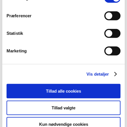
Lægemiddelstyrelsen har pga. uhensigtsmæssig brug og
risikoen for afhængighed besluttet, at der ikke længere
…
Præferencer
Alle (437)
Statistik
TID
2026 (11)
Marketing
2025 (10)
december (2)
oktober (3)
Vis detaljer
september (2)
august (1)
Tillad alle cookies
april (1)
januar (1)
2024 (7)
Tillad valgte
2023 (8)
2022 (4)
Kun nødvendige cookies