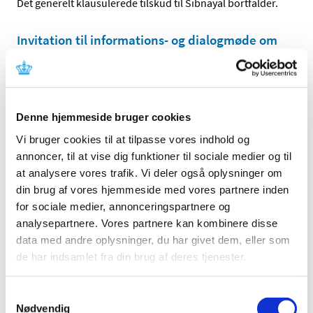
Det generelt klausulerede tilskud til Sibnayal bortfalder.
Invitation til informations- og dialogmøde om
medicintilskud
|
15. august 2025
|
Lægemiddelstyrelsen inviterer interesserede
virksomheder til informations- og dialogmøde om
…
Denne hjemmeside bruger cookies
Vi bruger cookies til at tilpasse vores indhold og
Fra 28. april 2025 får Methenamine hippurate
annoncer, til at vise dig funktioner til sociale medier og til
EQL Pharma, tabletter generelt klausuleret
at analysere vores trafik. Vi deler også oplysninger om
tilskud
din brug af vores hjemmeside med vores partnere inden
|
24. april 2025
|
for sociale medier, annonceringspartnere og
Fra 28. april 2025 får Methenamine hippurate EQL
analysepartnere. Vores partnere kan kombinere disse
Pharma, tabletter generelt klausuleret tilskud til
…
data med andre oplysninger, du har givet dem, eller som
de har indsamlet fra din brug af deres tjenester.
Fremover skal ingen opioider have generelt
tilskud
Samtykkevalg
|
30. januar 2025
|
Nødvendig