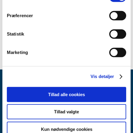
Kontakt
Medicintilskud
Præferencer
4488 9696
Send en mail
Statistik
Marketing
Vis detaljer
Tillad alle cookies
Tillad valgte
Lægemiddelstyrelsen
Axel Heides Gade 1
Kun nødvendige cookies
2300 København S