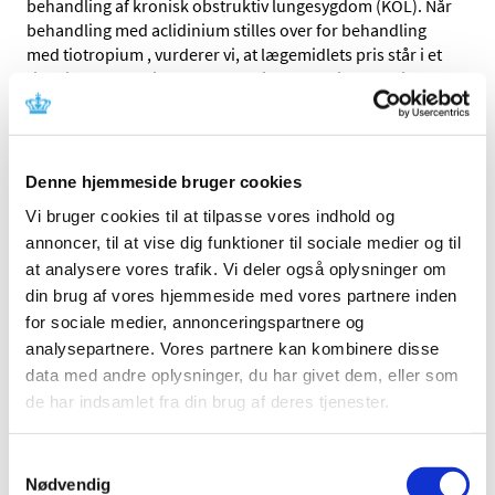
behandling af kronisk obstruktiv lungesygdom (KOL). Når
behandling med aclidinium stilles over for behandling
med tiotropium , vurderer vi, at lægemidlets pris står i et
rimeligt forhold til dets behandlingsmæssige værdi.
Tilskudsstatus for Eklira Genuair vil blive revurderet i
forbindelse med den regelmæssige revurdering af
samtlige lægemidlers tilskudsstatus.
Denne hjemmeside bruger cookies
Sundhedsstyrelsens afgørelse om generelt tilskud til
Vi bruger cookies til at tilpasse vores indhold og
Eklira Genuair (pdf - 0,03 MB)
annoncer, til at vise dig funktioner til sociale medier og til
at analysere vores trafik. Vi deler også oplysninger om
Medicintilskudsnævnets indstilling vedrørende Eklira
din brug af vores hjemmeside med vores partnere inden
Genuair (pdf - 0,06 MB)
for sociale medier, annonceringspartnere og
analysepartnere. Vores partnere kan kombinere disse
Emner
data med andre oplysninger, du har givet dem, eller som
de har indsamlet fra din brug af deres tjenester.
Afgørelser om generelt tilskud
Samtykkevalg
Nødvendig