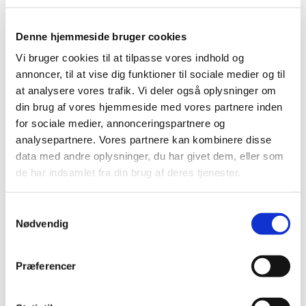
af alkoholforbruget hos voksne.
Denne hjemmeside bruger cookies
Vi vurderer, at der vil være risiko for, at Selincro vil blive
anvendt uden for den godkendte indikation.
Vi bruger cookies til at tilpasse vores indhold og
annoncer, til at vise dig funktioner til sociale medier og til
Tilskudsstatus for Selincro vil blive revurderet i
at analysere vores trafik. Vi deler også oplysninger om
forbindelse med den regelmæssige revurdering af
din brug af vores hjemmeside med vores partnere inden
lægemidlers tilskudsstatus.
for sociale medier, annonceringspartnere og
Sundhedsstyrelsens afgørelse om generelt tilskud til
analysepartnere. Vores partnere kan kombinere disse
Selincro
data med andre oplysninger, du har givet dem, eller som
de har indsamlet fra din brug af deres tjenester.
Medicintilskudsnævnets indstilling vedrørende Selincro
Samtykkevalg
Emner
Nødvendig
Afgørelser om generelt tilskud
Præferencer