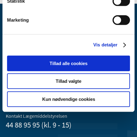
Statistik
Marketing
Vis detaljer
Lægemiddelstyrelsen
Axel Heides Gade 1
Tillad alle cookies
2300 København S
Email:
dkma@dkma.dk
Tillad valgte
Lægemiddelstyrelsen er en del af
Sundheds- og Kirkeministeriet.
Kun nødvendige cookies
Kontakt Lægemiddelstyrelsen
44 88 95 95 (kl. 9 - 15)