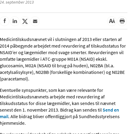
24. september 2013
Medicintilskudsnævnet vil i slutningen af 2013 eller starten af
2014 påbegynde arbejdet med revurdering af tilskudsstatus for
NSAID’er og lægemidler mod svage smerter. Revurderingen vil
omfatte lægemidler i ATC-gruppe M01A (NSAID) ekskl.
glucosamin, M02A (NSAID til brug på huden), N02BA (bl.a.
acetylsalisylsyre), N02BB (forskellige kombinationer) og N02BE
(paracetamol).
Eventuelle synspunkter, som kan være relevante for
Medicintilskudsnævnets arbejde med revurdering af
tilskudsstatus for disse lægemidler, kan sendes til nævnet
senest den 1. november 2013. Bidrag kan sendes til
Send en
mail
. Alle bidrag bliver offentliggjort på Sundhedsstyrelsens
hjemmeside.