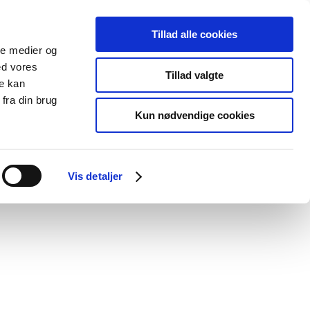
Tillad alle cookies
ale medier og
Udgivelser
Cookies
ed vores
Tillad valgte
re kan
dicinsk
Særlige
fra din brug
styr
produktområder
Kun nødvendige cookies
g lægemidler mod svage smerter
Vis detaljer