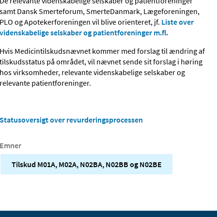
De relevante videnskabelige selskaber og patientforeninger
samt Dansk Smerteforum, SmerteDanmark, Lægeforeningen,
PLO og Apotekerforeningen vil blive orienteret, jf.
Liste over
videnskabelige selskaber og patientforeninger m.fl.
Hvis Medicintilskudsnævnet kommer med forslag til ændring af
tilskudsstatus på området, vil nævnet sende sit forslag i høring
hos virksomheder, relevante videnskabelige selskaber og
relevante patientforeninger.
Statusoversigt over revurderingsprocessen
Emner
Tilskud M01A, M02A, N02BA, N02BB og N02BE