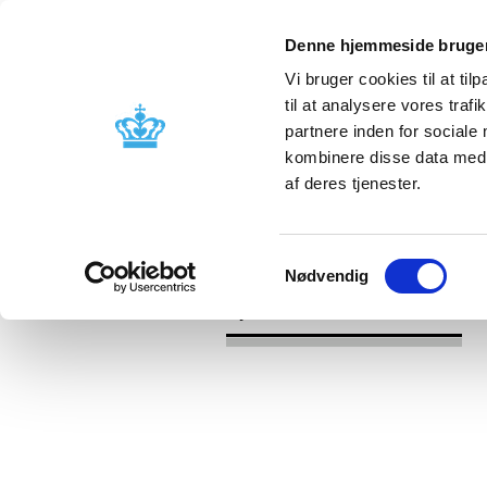
Denne hjemmeside bruger
Vi bruger cookies til at til
til at analysere vores tra
partnere inden for sociale
Godkendelse og
Bivirkninger
kombinere disse data med a
kontrol
produktinfo
af deres tjenester.
/
Nyheder
Revurdering af lægemidlers
Samtykkevalg
Nødvendig
Nyheder