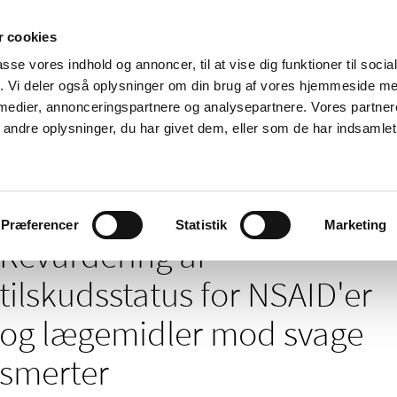
 cookies
passe vores indhold og annoncer, til at vise dig funktioner til soci
Nyheder
Om os
Kontakt
fik. Vi deler også oplysninger om din brug af vores hjemmeside m
 medier, annonceringspartnere og analysepartnere. Vores partne
 og
Tilskud og
Apoteker og salg af
Me
ndre oplysninger, du har givet dem, eller som de har indsamlet 
rmation
priser
medicin
ud
/
 tilskud - nyheder arkiv
Revurdering af tilskudsstatus for NSAID'er o
Præferencer
Statistik
Marketing
Revurdering af
tilskudsstatus for NSAID'er
og lægemidler mod svage
smerter