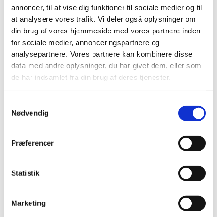
2023 (3)
annoncer, til at vise dig funktioner til sociale medier og til
2022 (1)
at analysere vores trafik. Vi deler også oplysninger om
2021 (1)
din brug af vores hjemmeside med vores partnere inden
2020 (1)
for sociale medier, annonceringspartnere og
analysepartnere. Vores partnere kan kombinere disse
2019 (4)
data med andre oplysninger, du har givet dem, eller som
2018 (5)
de har indsamlet fra din brug af deres tjenester.
2017 (7)
2016 (10)
Samtykkevalg
november (1)
Nødvendig
juli (1)
maj (1)
Præferencer
april (3)
marts (3)
februar (1)
Statistik
2015 (7)
2014 (8)
Marketing
2013 (9)