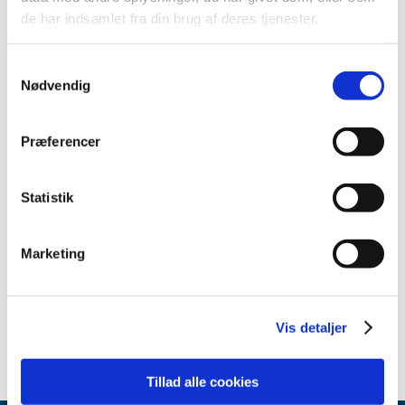
2013 (9)
de har indsamlet fra din brug af deres tjenester.
2012 (7)
december (1)
Samtykkevalg
juli (1)
Nødvendig
juni (1)
maj (2)
Præferencer
april (1)
marts (1)
2011 (8)
Statistik
2010 (1)
2009 (2)
Marketing
2008 (3)
2007 (2)
2006 (2)
Vis detaljer
Tillad alle cookies