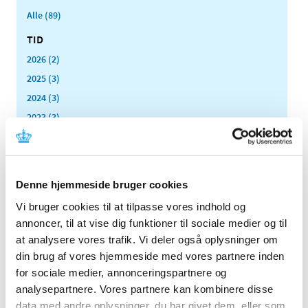
Alle (89)
TID
2026 (2)
2025 (3)
2024 (3)
2023 (3)
2022 (1)
2021 (1)
2020 (1)
Denne hjemmeside bruger cookies
2019 (4)
Vi bruger cookies til at tilpasse vores indhold og
2018 (5)
annoncer, til at vise dig funktioner til sociale medier og til
2017 (7)
at analysere vores trafik. Vi deler også oplysninger om
2016 (10)
din brug af vores hjemmeside med vores partnere inden
2015 (7)
for sociale medier, annonceringspartnere og
analysepartnere. Vores partnere kan kombinere disse
2014 (8)
data med andre oplysninger, du har givet dem, eller som