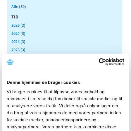
Alle (89)
TID
2026 (2)
2025 (3)
2024 (3)
2023 (3)
2022 (1)
2021 (1)
2020 (1)
Denne hjemmeside bruger cookies
2019 (4)
2018 (5)
Vi bruger cookies til at tilpasse vores indhold og
annoncer, til at vise dig funktioner til sociale medier og til
2017 (7)
at analysere vores trafik. Vi deler også oplysninger om
2016 (10)
din brug af vores hjemmeside med vores partnere inden
2015 (7)
for sociale medier, annonceringspartnere og
2014 (8)
analysepartnere. Vores partnere kan kombinere disse