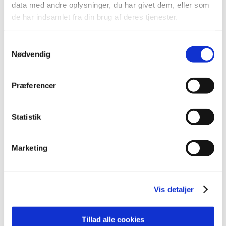
2013 (9)
data med andre oplysninger, du har givet dem, eller som
december (1)
de har indsamlet fra din brug af deres tjenester.
august (1)
juli (1)
Samtykkevalg
juni (1)
Nødvendig
maj (2)
april (2)
Præferencer
marts (1)
2012 (7)
Statistik
2011 (8)
2010 (1)
Marketing
2009 (2)
2008 (3)
2007 (2)
Vis detaljer
2006 (2)
Tillad alle cookies