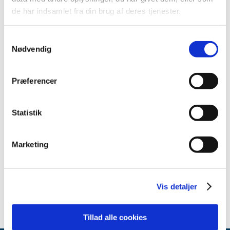
december (1)
de har indsamlet fra din brug af deres tjenester.
august (1)
juli (1)
Samtykkevalg
juni (1)
Nødvendig
maj (2)
april (2)
Præferencer
marts (1)
2012 (7)
2011 (8)
Statistik
2010 (1)
2009 (2)
Marketing
2008 (3)
2007 (2)
2006 (2)
Vis detaljer
Tillad alle cookies