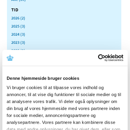
TID
2026 (2)
2025 (3)
2024 (3)
2023 (3)
2022 (1)
2021 (1)
2020 (1)
2019 (4)
Denne hjemmeside bruger cookies
2018 (5)
Vi bruger cookies til at tilpasse vores indhold og
2017 (7)
annoncer, til at vise dig funktioner til sociale medier og til
2016 (10)
at analysere vores trafik. Vi deler også oplysninger om
2015 (7)
din brug af vores hjemmeside med vores partnere inden
for sociale medier, annonceringspartnere og
2014 (8)
analysepartnere. Vores partnere kan kombinere disse
2013 (9)
data med andre oplysninger, du har givet dem, eller som