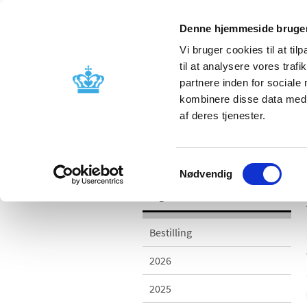
Denne hjemmeside bruger
Vi bruger cookies til at til
til at analysere vores tra
partnere inden for sociale
Godkendelse og
Bivirkninger
kombinere disse data med a
kontrol
produktinfo
af deres tjenester.
/
/
Udgivelser
2013
Aarsrapport 2
Samtykkevalg
Nødvendig
Udgivelser
Bestilling
2026
2025