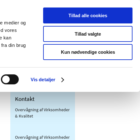
Tillad alle cookies
ale medier og
Udgivelser
Cookies
ed vores
Tillad valgte
re kan
dicinsk
Særlige
fra din brug
styr
produktområder
Kun nødvendige cookies
Vis detaljer
Kontakt
Overvågning af Virksomheder
& Kvalitet
Overvågning af Virksomheder