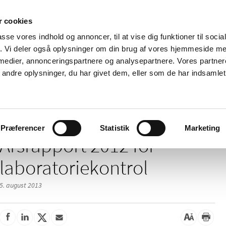
 cookies
passe vores indhold og annoncer, til at vise dig funktioner til soci
Nyheder
Om os
Kontakt
fik. Vi deler også oplysninger om din brug af vores hjemmeside m
 medier, annonceringspartnere og analysepartnere. Vores partne
 og
Tilskud og
Apoteker og salg af
Me
ndre oplysninger, du har givet dem, eller som de har indsamlet 
rmation
priser
medicin
ud
012 for laboratoriekontrol
Præferencer
Statistik
Marketing
Årsrapport 2012 for
laboratoriekontrol
5. august 2013