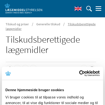
/
/
Tilskud og priser
Generelle tilskud
Tilskudsberettigede
lægemidler
Tilskudsberettigede
lægemidler
Oversigterne nedenfor opdateres hver 14. dag.
Denne hjemmeside bruger cookies
Receptpligtige lægemidler
Vi bruger cookies til at tilpasse vores indhold og
Receptpligtige lægemidler med klausuleret tilskud
annoncer, til at vise dig funktioner til sociale medier og til