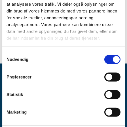
at analysere vores trafik. Vi deler også oplysninger om
Receptpligtige lægemidler med generelt uklausuleret
din brug af vores hjemmeside med vores partnere inden
tilskud
for sociale medier, annonceringspartnere og
analysepartnere. Vores partnere kan kombinere disse
Håndkøbslægemidler
data med andre oplysninger, du har givet dem, eller som
Håndkøbslægemidler med klausuleret tilskud
de har indsamlet fra din brug af deres tjenester.
Samtykkevalg
Nødvendig
Præferencer
Statistik
Lægemiddelstyrelsen
Marketing
Axel Heides Gade 1
2300 København S