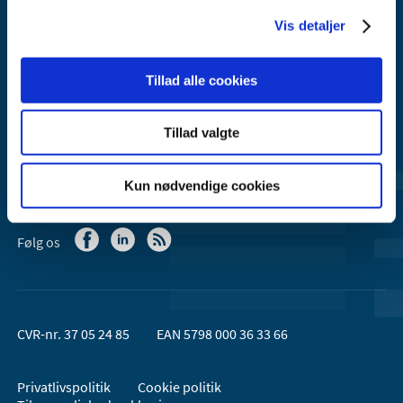
Email:
dkma@dkma.dk
Vis detaljer
Lægemiddelstyrelsen er en del af
Sundheds- og Kirkeministeriet.
Tillad alle cookies
Kontakt Lægemiddelstyrelsen
Tillad valgte
44 88 95 95 (kl. 9 - 15)
Kun nødvendige cookies
Følg os
CVR-nr. 37 05 24 85
EAN 5798 000 36 33 66
Privatlivspolitik
Cookie politik