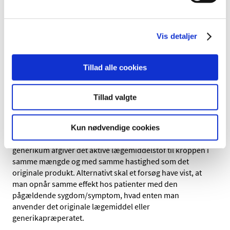
som også er lavet for det originale lægemiddel for at
undersøge om effekten er ens.
Vis detaljer
Hvilke kriterier anvender
Lægemiddelstyrelsen, når de vurderer,
Tillad alle cookies
om et generikum kan bruges i stedet for
et andet lægemiddel (substitution)?
Tillad valgte
Afgørelser med henblik på substitution sker ud fra en
konkret vurdering af det enkelte lægemiddel.
Kun nødvendige cookies
Den første forudsætning er, at det er påvist, at det enkelte
generikum afgiver det aktive lægemiddelstof til kroppen i
samme mængde og med samme hastighed som det
originale produkt. Alternativt skal et forsøg have vist, at
man opnår samme effekt hos patienter med den
pågældende sygdom/symptom, hvad enten man
anvender det originale lægemiddel eller
generikapræperatet.