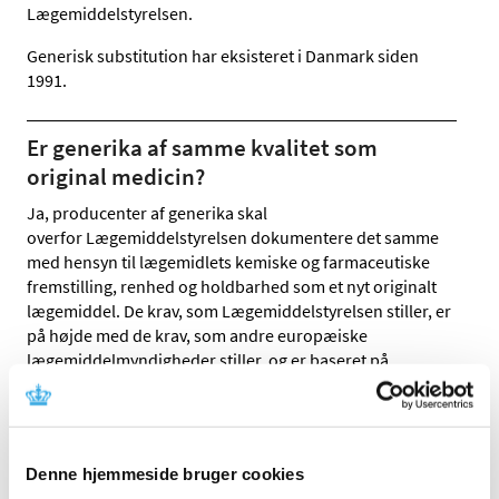
Lægemiddelstyrelsen.
Generisk substitution har eksisteret i Danmark siden
1991.
Er generika af samme kvalitet som
original medicin?
Ja, producenter af generika skal
overfor Lægemiddelstyrelsen dokumentere det samme
med hensyn til lægemidlets kemiske og farmaceutiske
fremstilling, renhed og holdbarhed som et nyt originalt
lægemiddel. De krav, som Lægemiddelstyrelsen stiller, er
på højde med de krav, som andre europæiske
lægemiddelmyndigheder stiller, og er baseret på
fælleseuropæisk lovgivning.
Hvordan sikres det, at generika har
Denne hjemmeside bruger cookies
samme virkning som original medicinen?