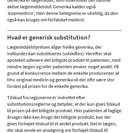
aktive lægemiddelstof. Generika kaldes også
’kopimedicin’, men denne betegnelse er uheldig, da den
også kan bruges om forfalsket medicin.
Hvad er generisk substitution?
Lægemiddelstyrelsen afgør hvilke generika, der
indbyrdes kan substitueres (udskiftes). Herefter skal
apoteket udlevere det billigste produkt til patienten, med
mindre lægen og/eller patienten ønsker noget andet. På
grund af konkurrence mellem de enkelte producenter af
hhv. original medicin og generika vil der ofte være stor
forskel på prisen for de enkelte generika.
Tilskud fra regionerne er indrettet efter
substitutionsreglerne og betyder, at der kun gives tilskud
til prisen på det billigste produkt. Hvis patienten af faglige
årsager ikke kan bruge det billigste produkt, kan der
gives forhøjet tilskud til et andet produkt. Det er lægen,
der skal sende en ansøgning om forhøjet tilskud til